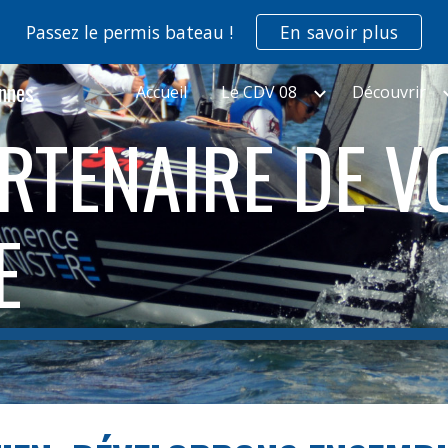
Passez le permis bateau !
En savoir plus
ip to main content
Skip to navigat
ennes
Accueil
Le CDV 08
Découvrir
RTENAIRE DE V
E