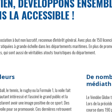
IEN, DÉVELOPPONS ENSEMBLE
S LA ACCESSIBLE !
tion à but non lucratif, reconnue d'intérêt général. Avec plus de 150 licencié(
atiquées à grande échelle dans les départements maritimes. En plus de promouv
acs, qui sont aussi de véritables atouts touristiques du département.
aleurs
De nomb
médiath
l, le tennis, le rugby ou la Formule 1, la voile fait
 autant intéressé et fasciné le grand public et la
Le Vendée Globe té
larent avoir une image positive de ce sport. Des
Lors de la précéd
oile pour se promouvoir. Ces dernières retrouvent
course dans 190 p