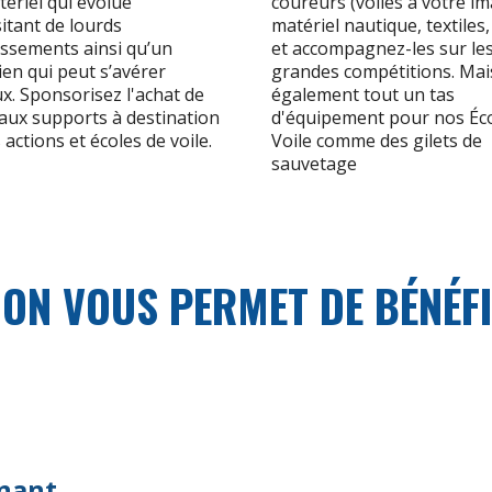
ériel qui évolue
coureurs (voiles à votre im
itant de lourds
matériel nautique, textiles, 
issements ainsi qu’un
et accompagnez-les sur le
ien qui peut s’avérer
grandes compétitions. Mai
x. Sponsorisez l'achat de
également tout un tas
ux supports à destination
d'équipement pour nos Éco
 actions et écoles de voile.
Voile comme des gilets de
sauvetage
DON VOUS PERMET DE BÉNÉFI
nant