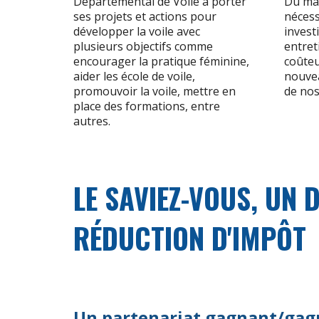
Départemental de Voile à porter
Du mat
ses projets et actions pour
nécess
développer la voile avec
invest
plusieurs objectifs comme
entret
encourager la pratique féminine,
coûteu
aider les école de voile,
nouvea
promouvoir la voile, mettre en
de nos
place des formations, entre
autres.
LE SAVIEZ-VOUS, UN 
RÉDUCTION D'IMPÔT
Un partenariat gagnant/gag