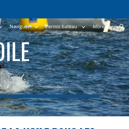
ion
Naviguer
Permis bateau
More
OILE